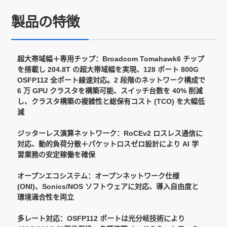
製品の特徴
超大帯域幅＋専用チップ：Broadcom Tomahawk6 チップ
を搭載し 204.8T の超大帯域幅を実現、128 ポート 800G
OSFP112 全ポート線速対応。2 段階のネットワーク構成で
6 万 GPU クラスタを構築可能、スイッチ台数を 40% 削減
し、クラスタ構築の複雑性と総保有コスト (TCO) を大幅低
減
ジッターレス演算ネットワーク：RoCEv2 ロスレス通信に
対応、動的負荷分散＋パケットロスゼロ設計により AI 学
習業務の安定稼働を確保
オープンエコシステム：オープンネットワーク仕様
(ONI)、Sonics/NOS ソフトウェアに対応、導入自由度と
環境適合性を両立
多レート対応：OSFP112 ポートは光分岐技術により