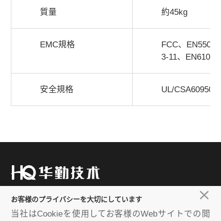
質量
約45kg
EMC規格
FCC、EN55022
3-11、EN61000
安全規格
UL/CSA60950-
86-021-61651258
お客様のプライバシーを大切にしています
当社はCookieを使用してお客様のWebサイトでの閲
E-mail：huaqin@huaqin.com