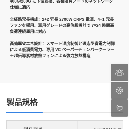
400G/200G に下位互換、各種演算ノードのネットワーク
仕様に適応
全経路冗長構成：2+2 冗長 2700W CRPS 電源、4+1 冗長
ファンを採用、軍用グレードの高信頼設計で 7×24 時間高
負荷連続運用に対応
高効率省エネ設計：スマート温度制御と適応型省電力制御
による低消費電力、専用 VC ベーパーチェンバークーラー
＋超伝導素材放熱フィンによる強力放熱構造
製品規格