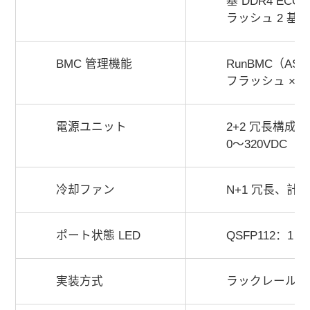
基 DDR4 ECC 
ラッシュ 2 基240
BMC 管理機能
RunBMC（AST2
フラッシュ ×2
電源ユニット
2+2 冗長構成 2
0～320VDC
冷却ファン
N+1 冗長、計 
ポート状態 LED
QSFP112：1
実装方式
ラックレールお