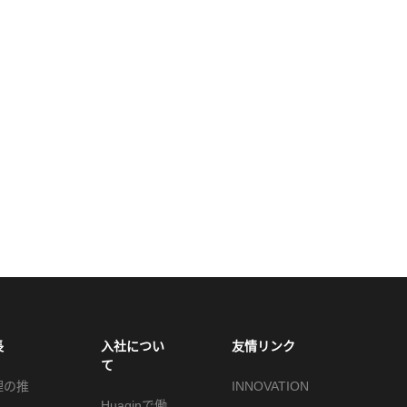
長
入社につい
友情リンク
て
理の推
INNOVATION
Huaqinで働