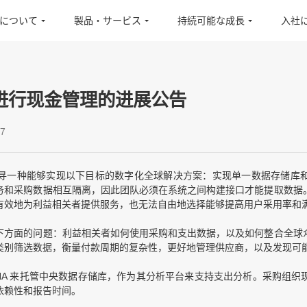
inについて
製品・サービス
持続可能な成長
入社
进行现金管理的进展公告
7
寻一种能够实现以下目标的数字化全球解决方案：实现单一数据存储库
务和采购数据相互隔离，因此团队必须在系统之间构建接口才能提取数据
有效地为利益相关者提供服务，也无法自由地选择能够提高用户采用率和
下方面的问题：利益相关者如何使用采购和支出数据，以及如何整合全球
类别筛选数据，衡量付款周期的复杂性，更好地管理供应商，以及发现可
HANA 来托管中央数据存储库，作为其分析平台来支持支出分析。采购组
依赖性和报告时间。