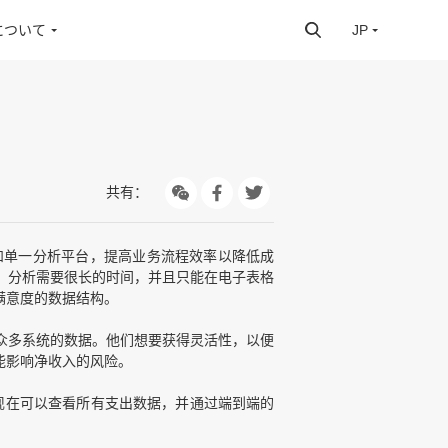
について
JP
共有：
和单一分析平台，提高业务流程效率以降低成
。分析需要很长的时间，并且只能在电子表格
满意度的数据结构。
众多系统的数据。他们想要获得灵活性，以便
能影响净收入的风险。
织现在可以查看所有支出数据，并通过端到端的