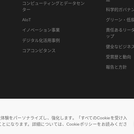
コンピューティングとデータセン
化
ター
科学的ガバナ
AIoT
グリーン・低
イノベーション事業
責任あるリー
ップ
デジタル化活用事例
健全なビジネ
コアコンピタンス
受賞歴と動向
報告と方針
覧体験をパーソナライズし、強化します。「すべてのCookieを受け入
ことになります。詳細については、Cookieポリシーをお読みくださ
CP備18039593号
プライバシーポリ