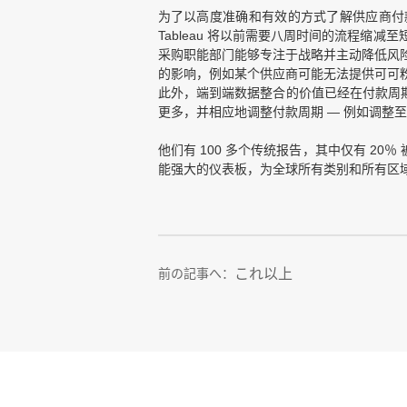
为了以高度准确和有效的方式了解供应商付
Tableau 将以前需要八周时间的流程
采购职能部门能够专注于战略并主动降低风险
的影响，例如某个供应商可能无法提供可可
此外，端到端数据整合的价值已经在付款周期
更多，并相应地调整付款周期 — 例如调整至
他们有 100 多个传统报告，其中仅有 2
能强大的仪表板，为全球所有类别和所有区域的
これ以上
前の記事へ：