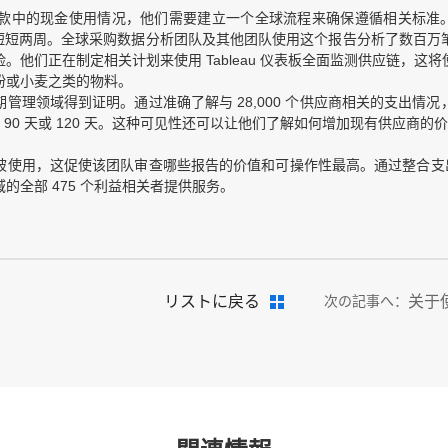
款中的现金使用情况，他们需要建立一个全球流程来确保遵循相关标准。
缩减至短短两周。全球采购数据分析团队及其他团队使用这个报告分析了数百
。他们正在制定相关计划来使用 Tableau 仪表板全面监测供应链，这
粉或小麦之类的物料。
管理领域得到证明。通过准确了解与 28,000 个供应商相关的支出情
 90 天或 120 天。这种可见性还可以让他们了解如何增加现有供应商
0％ 被使用，这促使该团队审查哪些报告的价值和可操作性最高。通过整合支
全部 475 个利益相关者提供服务。
リストに戻る
次の記事へ：