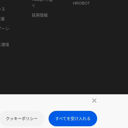
HROBOT
く
ンス
採用情報
炭素
ダーシ
ス環境
クッキーポリシー
すべてを受け入れる
シー
免責事項
クッキーポリシー
サイトマップ