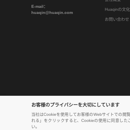
E-mail：
Huaqinの文
huaqin@huaqin.com
お問い合わせ
お客様のプライバシーを大切にしています
当社はCookieを使用してお客様のWebサイトでの閲
れる」をクリックすると、Cookieの使用に同意した
Copyright © 2020-2023 Huaqin Co.ltd. All rights reserved
滬I
い。